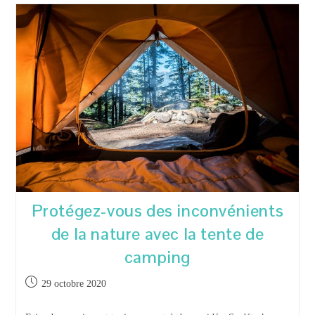
Des
Vacances
Tout
Compris
:
Soleil,
Plage
Et
Relaxation
!
Protégez-vous des inconvénients
de la nature avec la tente de
camping
Publication
29 octobre 2020
publiée :