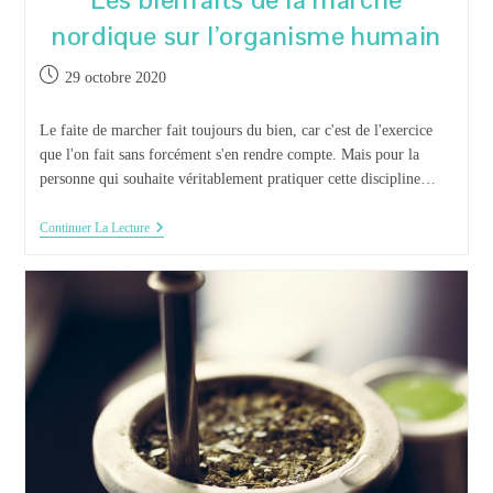
nordique sur l’organisme humain
Publication
29 octobre 2020
publiée :
Le faite de marcher fait toujours du bien, car c'est de l'exercice
que l'on fait sans forcément s'en rendre compte. Mais pour la
personne qui souhaite véritablement pratiquer cette discipline…
Les
Continuer La Lecture
Bienfaits
De
La
Marche
Nordique
Sur
L’organisme
Humain