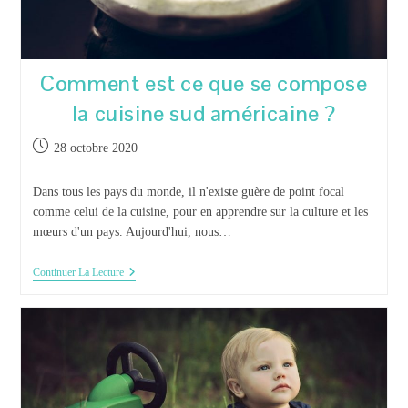
Comment est ce que se compose
la cuisine sud américaine ?
Publication
28 octobre 2020
publiée :
Dans tous les pays du monde, il n'existe guère de point focal
comme celui de la cuisine, pour en apprendre sur la culture et les
mœurs d'un pays. Aujourd'hui, nous…
Comment
Continuer La Lecture
Est
Ce
Que
Se
Compose
La
Cuisine
Sud
Américaine