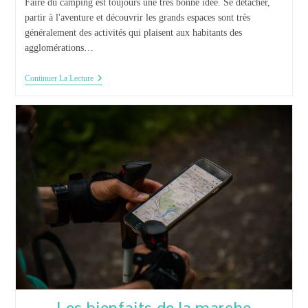
Faire du camping est toujours une très bonne idée. Se détacher,
partir à l'aventure et découvrir les grands espaces sont très
généralement des activités qui plaisent aux habitants des
agglomérations…
Protégez-
Continuer La Lecture
Vous
Des
Inconvénients
De
La
Nature
Avec
La
Tente
De
Camping
Les bienfaits de la marche