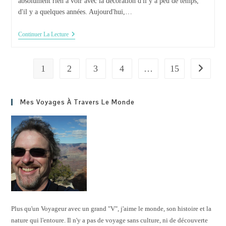
absolument rien à voir avec la décoration d'il y a peu de temps,
d'il y a quelques années. Aujourd'hui,…
Besoin
Continuer La Lecture
D’espace
De
Rangement
?
1
2
3
4
…
15
Aller à l
Utilisez
Donc
Les
Meubles
Mes Voyages À Travers Le Monde
D’escalier
Plus qu'un Voyageur avec un grand "V", j'aime le monde, son histoire et la
nature qui l'entoure. Il n'y a pas de voyage sans culture, ni de découverte