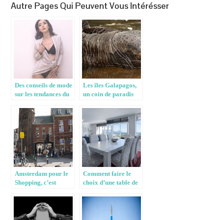
Autre Pages Qui Peuvent Vous Intérésser
Des conseils de mode
Les îles Galapagos,
sur les tendances du
un coin de paradis
moment!
sur Terre
Amsterdam pour le
Comment faire le
Shopping, c’est
choix d’une table de
génial !
salle à manger?