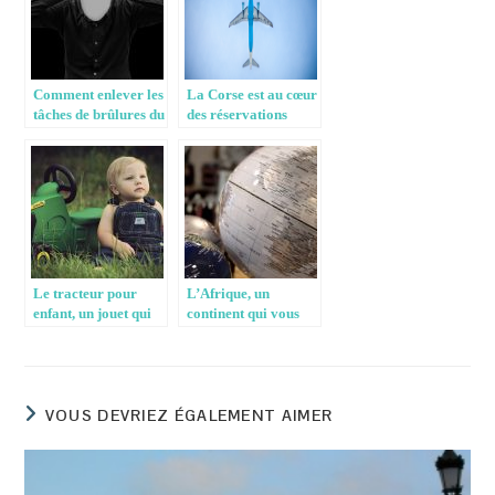
Comment enlever les
La Corse est au cœur
tâches de brûlures du
des réservations
fer à repasser sur un
pour les vacances
vêtement?
d’été
Le tracteur pour
L’Afrique, un
enfant, un jouet qui
continent qui vous
terrasse la
surprendra
concurrence
agréablement
VOUS DEVRIEZ ÉGALEMENT AIMER