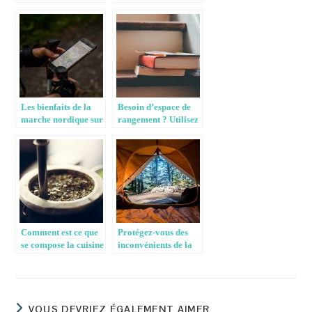
de Peaugres
aux yeux de tous: La
namibie
Les bienfaits de la
Besoin d’espace de
marche nordique sur
rangement ? Utilisez
l’organisme humain
donc les meubles
d’escalier
Comment est ce que
Protégez-vous des
se compose la cuisine
inconvénients de la
sud américaine ?
nature avec la tente
de camping
VOUS DEVRIEZ ÉGALEMENT AIMER