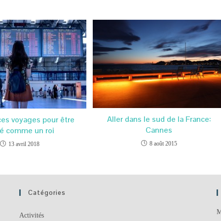
Aller dans le sud de la France:
es voyages pour être
Cannes
té comme un roi
8 août 2015
13 avril 2018
Catégories
M
Activités