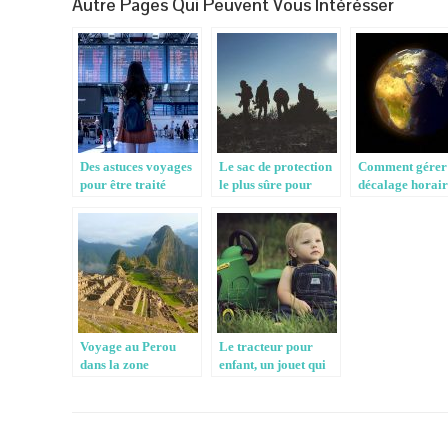
Autre Pages Qui Peuvent Vous Intérésser
Des astuces voyages
Le sac de protection
Comment gérer 
pour être traité
le plus sûre pour
décalage horai
comme un roi
votre appareil photo
Voyage au Perou
Le tracteur pour
dans la zone
enfant, un jouet qui
amazonienne
terrasse la
concurrence