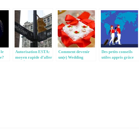
le
Autorisation ESTA:
Comment devenir
Des petits conseils
re?
moyen rapide d’aller
un(e) Wedding
utiles appris grâce
aux États Unis
planner?
aux voyages