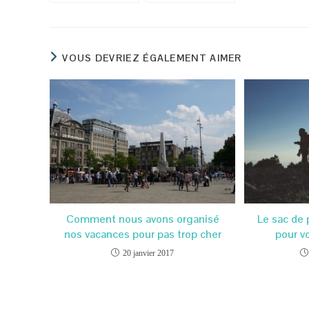
l’avion?
douces?
VOUS DEVRIEZ ÉGALEMENT AIMER
Comment nous avons organisé
Le sac de 
nos vacances pour pas trop cher
pour v
20 janvier 2017