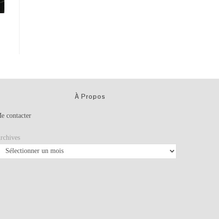
À Propos
e contacter
rchives