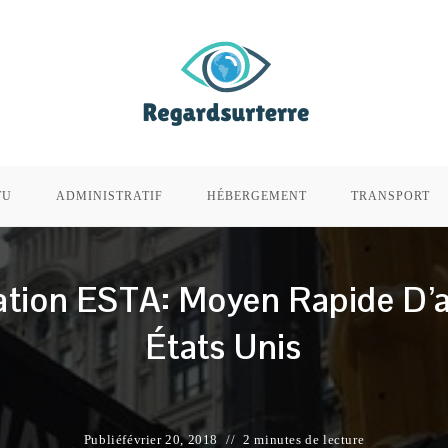
TU
ADMINISTRATIF
HÉBERGEMENT
TRANSPORT
ation ESTA: Moyen Rapide D’a
États Unis
Publié
février 20, 2018
2 minutes de lecture