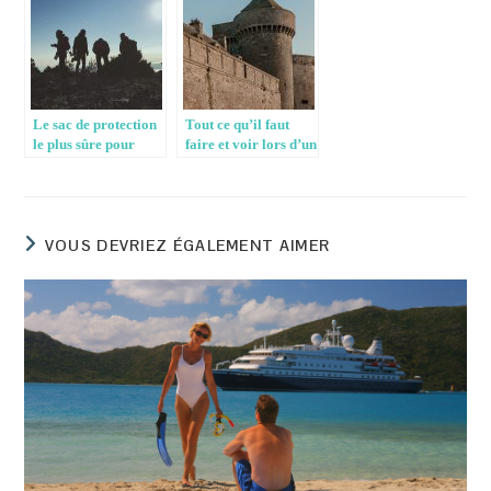
Le sac de protection
Tout ce qu’il faut
le plus sûre pour
faire et voir lors d’un
votre appareil photo
weekend en
amoureux à Saint
Malo
VOUS DEVRIEZ ÉGALEMENT AIMER