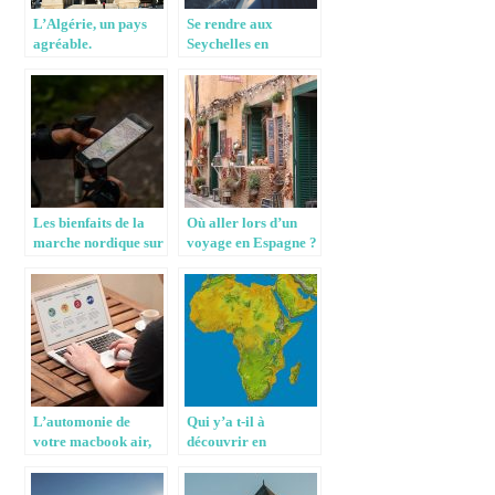
L’Algérie, un pays
Se rendre aux
agréable.
Seychelles en
catamaran c’est
facile !
Les bienfaits de la
Où aller lors d’un
marche nordique sur
voyage en Espagne ?
l’organisme humain
L’automonie de
Qui y’a t-il à
votre macbook air,
découvrir en
un gage de
Afrique?
tranquillité