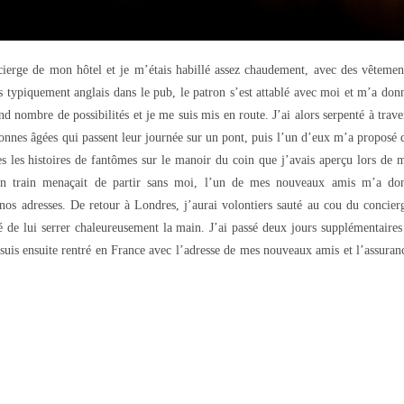
cierge de mon hôtel et je m’étais habillé assez chaudement, avec des vêtemen
as typiquement anglais dans le pub, le patron s’est attablé avec moi et m’a don
d nombre de possibilités et je me suis mis en route. J’ai alors serpenté à trave
rsonnes âgées qui passent leur journée sur un pont, puis l’un d’eux m’a proposé 
tes les histoires de fantômes sur le manoir du coin que j’avais aperçu lors de 
on train menaçait de partir sans moi, l’un de mes nouveaux amis m’a do
os adresses. De retour à Londres, j’aurai volontiers sauté au cou du concier
té de lui serrer chaleureusement la main. J’ai passé deux jours supplémentaires
 suis ensuite rentré en France avec l’adresse de mes nouveaux amis et l’assuran