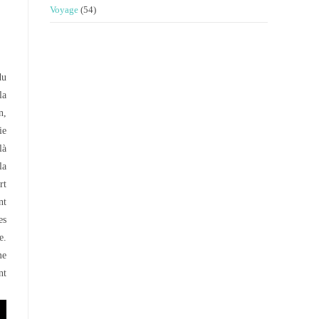
Voyage
(54)
du
la
n,
ie
là
la
rt
nt
es
e.
me
nt