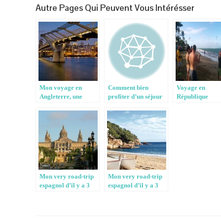
Autre Pages Qui Peuvent Vous Intérésser
Mon voyage en
Comment bien
Voyage en
Angleterre, une
profiter d’un séjour
République
expérience
en Angleterre
Dominicaine: u
inoubliable – 1
expérience
inoubliable
Mon very road-trip
Mon very road-trip
espagnol d’il y a 3
espagnol d’il y a 3
ans – 2
ans – 1