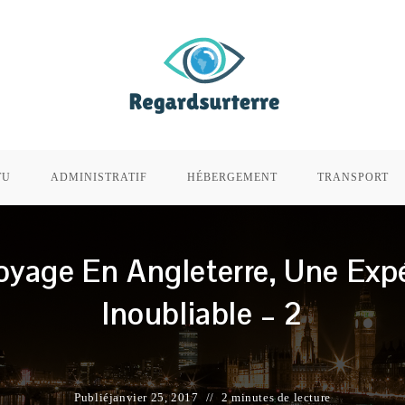
TU
ADMINISTRATIF
HÉBERGEMENT
TRANSPORT
yage En Angleterre, Une Exp
Inoubliable – 2
Publié
janvier 25, 2017
2 minutes de lecture