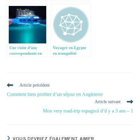
Dominicaine: une
de Peaugres
expérience
inoubliable
Une visite d’une
Voyager en Egypte
correspondante en
en tranquilité
Turquie
Read
Article précédent
more
Comment bien profiter d’un séjour en Angleterre
articles
Article suivant
Mon very road-trip espagnol d’il y a 3 ans – 1
VOUS DEVRIEZ ÉGALEMENT AIMER