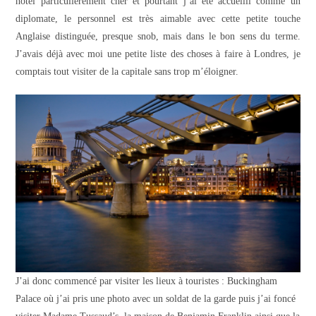
hôtel particulièrement cher et pourtant j’ai été accueilli comme un
diplomate, le personnel est très aimable avec cette petite touche
Anglaise distinguée, presque snob, mais dans le bon sens du terme.
J’avais déjà avec moi une petite liste des choses à faire à Londres, je
comptais tout visiter de la capitale sans trop m’éloigner.
J’ai donc commencé par visiter les lieux à touristes : Buckingham
Palace où j’ai pris une photo avec un soldat de la garde puis j’ai foncé