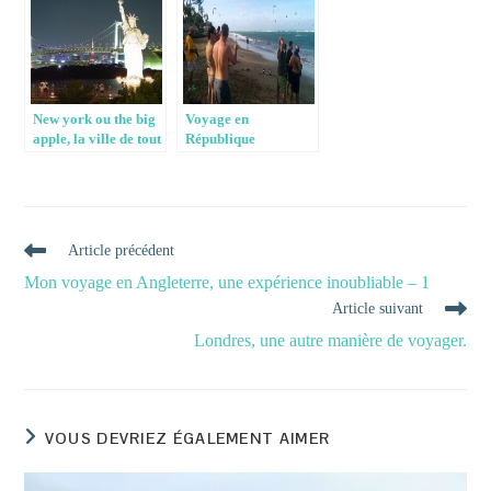
New york ou the big
Voyage en
apple, la ville de tout
République
les rêves
Dominicaine: une
expérience
inoubliable
Read
Article précédent
more
Mon voyage en Angleterre, une expérience inoubliable – 1
articles
Article suivant
Londres, une autre manière de voyager.
VOUS DEVRIEZ ÉGALEMENT AIMER