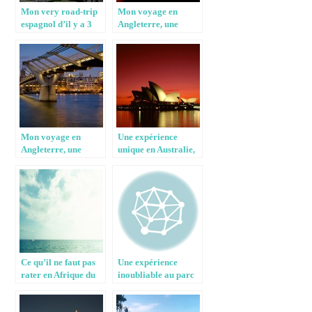
Mon very road-trip
Mon voyage en
espagnol d’il y a 3
Angleterre, une
ans – 2
expérience
inoubliable – 2
Mon voyage en
Une expérience
Angleterre, une
unique en Australie,
expérience
le pays aux 4 saisons
inoubliable – 1
– 2
Ce qu’il ne faut pas
Une expérience
rater en Afrique du
inoubliable au parc
Sud
de Peaugres