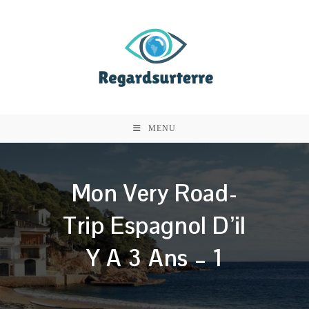
Skip
to
content
MENU
Mon Very Road-
Trip Espagnol D’il
Y A 3 Ans – 1