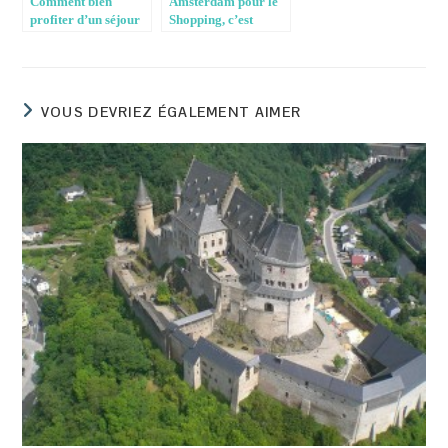
Comment bien
Amsterdam pour le
profiter d’un séjour
Shopping, c’est
en Angleterre
génial !
VOUS DEVRIEZ ÉGALEMENT AIMER