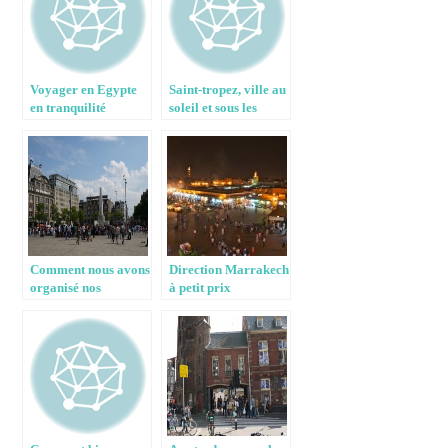
Voyager en Egypte
Saint-tropez, ville au
en tranquilité
soleil et sous les
tropiques !
Comment nous avons
Direction Marrakech
organisé nos
à petit prix
vacances pour pas
trop cher