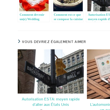
Comment devenir
Comment est ce que
Autorisation E
un(e) Wedding
se compose la cuisine
moyen rapide d’
planner?
sud américaine ?
aux États Unis
VOUS DEVRIEZ ÉGALEMENT AIMER
Autorisation ESTA: moyen rapide
d’aller aux États Unis
L’automoni
un ga